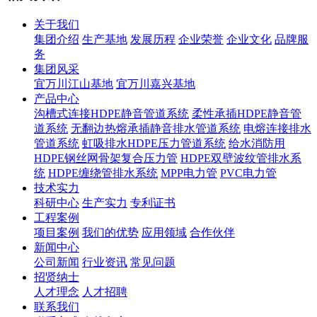
关于我们
集团介绍
生产基地
发展历程
企业荣誉
企业文化
品牌服
务
集团风采
宜万川江山基地
宜万川嘉兴基地
产品中心
沟槽式连接HDPE静音管道系统
柔性承插HDPE静音管
道系统
无翻边热熔承插静音排水管道系统
电熔连接排水
管道系统
虹吸排水HDPE压力管道系统
给水消防用
HDPE钢丝网骨架复合压力管
HDPE双壁波纹管排水系
统
HDPE缠绕管排水系统
MPP电力管
PVC电力管
技术实力
科研中心
生产实力
专利证书
工程案例
项目案例
我们的优势
应用领域
合作伙伴
新闻中心
公司新闻
行业资讯
常见问题
招贤纳士
人才理念
人才招聘
联系我们