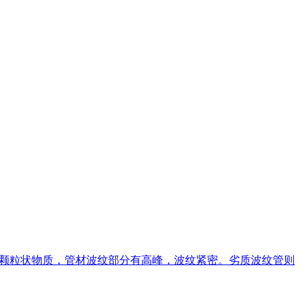
无颗粒状物质，管材波纹部分有高峰，波纹紧密。劣质波纹管则