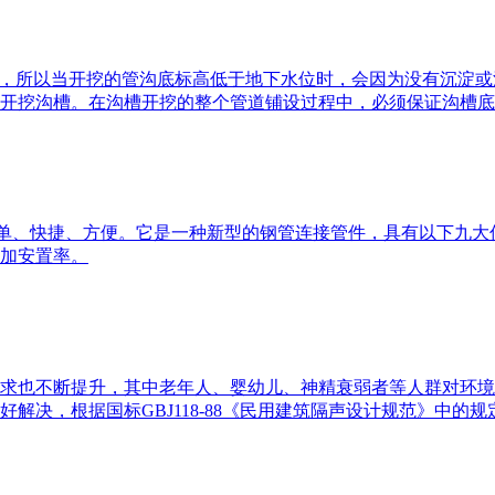
重量轻，所以当开挖的管沟底标高低于地下水位时，会因为没有沉淀
开挖沟槽。在沟槽开挖的整个管道铺设过程中，必须保证沟槽底
简单、快捷、方便。它是一种新型的钢管连接管件，具有以下九大
加安置率。
求也不断提升，其中老年人、婴幼儿、神精衰弱者等人群对环境
决，根据国标GBJ118-88《民用建筑隔声设计规范》中的规