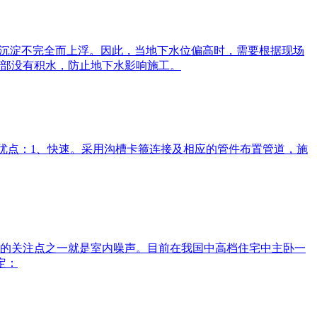
或沉淀不完全而上浮。因此，当地下水位偏高时，需要根据现场
部没有积水，防止地下水影响施工。
优点：1、快速。采用沟槽卡箍连接及相应的管件布置管道，施
的关注点之一就是室内噪声。目前在我国中高档住宅中主卧一
定：